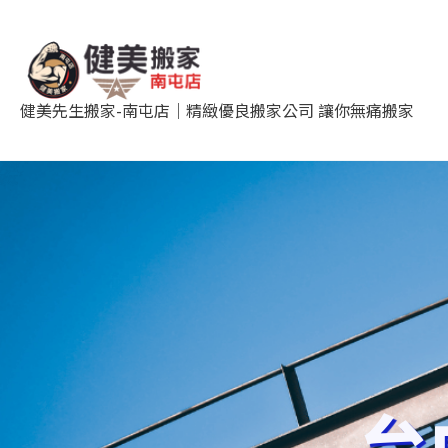
跳
至
主
要
健美先生搬家-南屯店｜精緻優良搬家公司 讓你無痛搬家
內
容