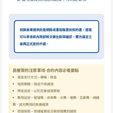
就算房東提供的是網路或書局販賣的契約書，還是
可以拿來和內政部條文做比對與確認，雙方議定之
後再正式簽約不遲。
房屋簽約注意事項-合約內容必看要點
租金支付方式－轉帳、現金
租賃期間－租金不得調漲
押金設定－以利日後退租索取
費用設定－管理費、停車費、水費、電費、瓦斯費、網路
費、其他費用的負擔權責
修繕條款－修繕權責區分與修繕費的請款