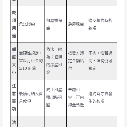
款
項
租屋擔保
違反租約時的
承諾履約
房屋租金
用
金
款項
途
額
依法上限
無硬性規定，
按雙方議
不拘，惟若過
度
為 2 個月
常以月租金的
定金額給
高，法院仍可
大
的房屋租
1/10 計算
付
裁定
小
金
注
終止租屋
未繳租
意
後續可納入首
違約時才會發
遷出時退
金，可由
事
月款項
生的款項
回
押金墊繳
項
法