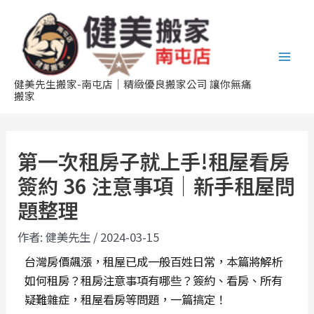
跳
Post
Mai
至
navigation
Men
主
要
內
健美先生搬家-南屯店｜精緻優良搬家公司 讓你無痛
搬家
容
第一次租房子就上手!租屋看房
簽約 36 注意事項｜新手租屋問
題整理
作者:
健美先生
/
2024-03-15
台灣房價飆漲，租屋已成一般百姓日常，本篇將解析
如何租房？租房注意事項有哪些？簽約、看房、所有
疑難雜症，租屋看房等問題，一篇搞定！