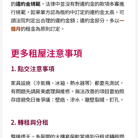
的
違約金規範
，法律中並沒有對違約金的款項多寡進
行規範，如果單方認為租約中訂定的違約金太高，可
請法院判定出合理的違約金額；違約金部分，多以
一
個月
的租金為原則訂定。
更多租屋注意事項
1. 點交注意事項
家具設施（冷氣機、冰箱、熱水器等）都要先測試，
有問題先請房東處理與維修。
無法改善的項目要拍照
存證避免日後爭議：壁癌、滲水、牆壁裂縫、釘孔。
2. 轉租與分租
整棟透天，多房間的大樓套房較常遇到分租或轉租問