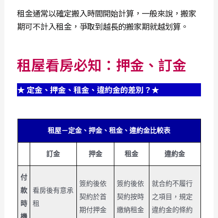
租金通常以確定搬入時間開始計算，一般來說，搬家
期可不計入租金，爭取到越長的搬家期就越划算。
租屋看房必知：押金、訂金
★ 定金、押金、租金、違約金的差別？★
租屋－定金、押金、租金、違約金比較表
訂金
押金
租金
違約金
付
簽約後依
簽約後依
就合約不履行
款
看房後有意承
契約於首
契約按時
之項目，規定
時
租
期付押金
繳納租金
違約金的條約
機