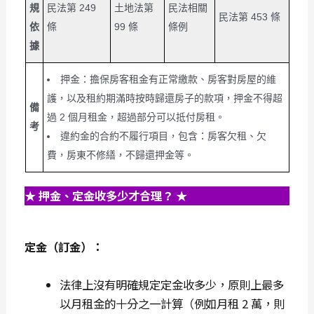
規
民法第 249
土地法第
民法相關
民法第 453 條
依
條
99 條
條例
據
押金：擔保房客租金有正常繳款、房客對房屋的維
護，以及租約期滿時按時歸還房子的款項，押金不得超
備
過 2 個月租金，超過部分可以抵付房租。
考
違約金的合約不履行項目，包含：房客欠租、欠
費，房東不修繕，不歸還押金等。
★ 押金、定金收多少才合理？ ★
定金（訂金）：
法律上沒有明確規定定金收多少，原則上最多
以月租金的十分之一計算（例如月租 2 萬，則