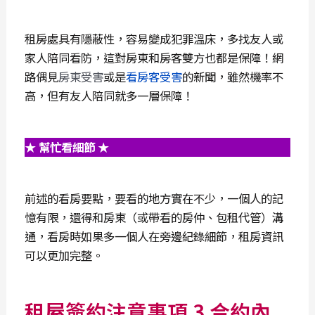
租房處具有隱蔽性，容易變成犯罪溫床，多找友人或
家人陪同看防，這對房東和房客雙方也都是保障！網
路偶見
房東受害
或是
看房客受害
的新聞，雖然機率不
高，但有友人陪同就多一層保障！
★ 幫忙看細節 ★
前述的看房要點，要看的地方實在不少，一個人的記
憶有限，還得和房東（或帶看的房仲、包租代管）溝
通，看房時如果多一個人在旁邊紀錄細節，租房資訊
可以更加完整。
租屋簽約注意事項 3 合約內